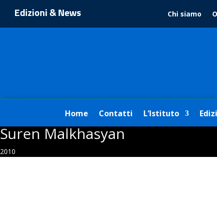
Edizioni & News
Chi siamo
O
1
Home
Contatti
L’Istituto
Ediz
Suren Malkhasyan
2010