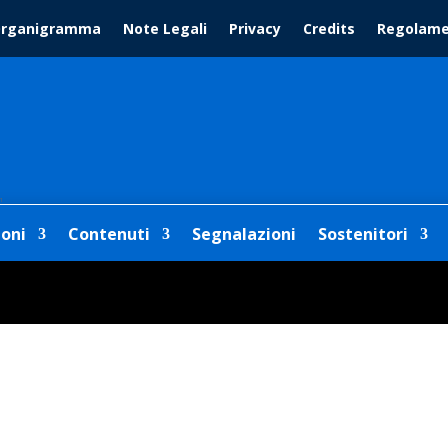
rganigramma
Note Legali
Privacy
Credits
Regolam
1
ioni
Contenuti
Segnalazioni
Sostenitori