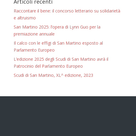
Articoli recenti
Raccontare il bene: il concorso letterario su solidarietà
e altruismo
San Martino 2025: l’opera di Lynn Guo per la
premiazione annuale
Il calco con le effigi di San Martino esposto al
Parlamento Europeo
L’edizione 2025 degli Scudi di San Martino avrà il
Patrocinio del Parlamento Europeo
Scudi di San Martino, XL^ edizione, 2023