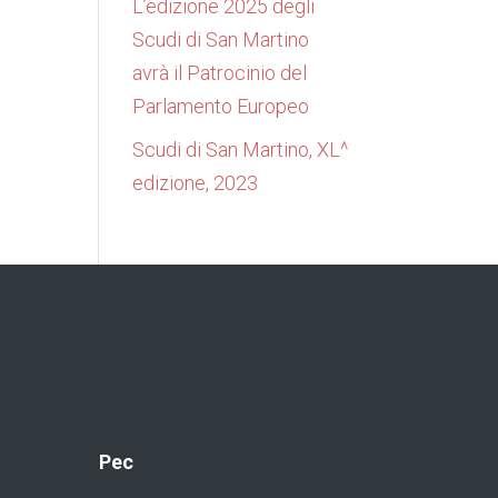
L’edizione 2025 degli
Scudi di San Martino
avrà il Patrocinio del
Parlamento Europeo
Scudi di San Martino, XL^
edizione, 2023
Pec