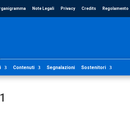
rganigramma
Note Legali
Privacy
Credits
Regolamento
1
i
Contenuti
Segnalazioni
Sostenitori
-1