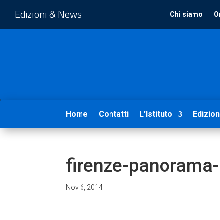
Edizioni & News
Chi siamo
O
1
Home
Contatti
L’Istituto
Edizion
firenze-panorama
Nov 6, 2014