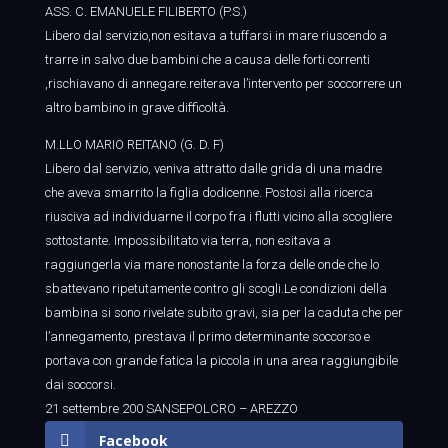
ASS. C. EMANUELE FILIBERTO (P.S.)
Libero dal servizio,non esitava a tuffarsi in mare riuscendo a
trarre in salvo due bambini che a causa delle forti correnti
,rischiavano di annegare.reiterava l’intervento per soccorrere un
altro bambino in grave difficoltà.
M.LLO MARIO REITANO (G. D. F)
Libero dal servizio, veniva attratto dalle grida di una madre
che aveva smarrito la figlia dodicenne. Postosi alla ricerca
riusciva ad individuarne il corpo fra i flutti vicino alla scogliere
sottostante. Impossibilitato via terra, non esitava a
raggiungerla via mare nonostante la forza delle onde che lo
sbattevano ripetutamente contro gli scogli.Le condizioni della
bambina si sono rivelate subito gravi, sia per la caduta che per
l’annegamento, prestava il primo determinante soccorso e
portava con grande fatica la piccola in una area raggiungibile
dai soccorsi.
21 settembre 200 SANSEPOLCRO – AREZZO
Facebook