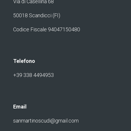
Via di Casellina 68
50018 Scandicci (FI)
Codice Fiscale 94047150480
Telefono
+39 338 4494953
Email
sanmartinoscudi@gmail.com