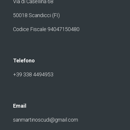
Via di Casellina 68
50018 Scandicci (FI)
Codice Fiscale 94047150480
Telefono
+39 338 4494953
Email
sanmartinoscudi@gmail.com