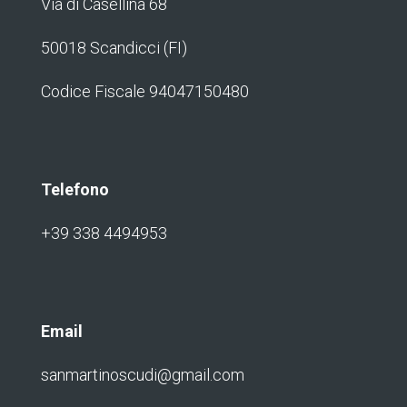
Via di Casellina 68
50018 Scandicci (FI)
Codice Fiscale 94047150480
Telefono
+39 338 4494953
Email
sanmartinoscudi@gmail.com