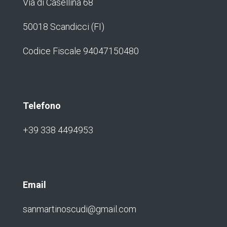
Via di Casellina 68
50018 Scandicci (FI)
Codice Fiscale 94047150480
Telefono
+39 338 4494953
Email
sanmartinoscudi@gmail.com